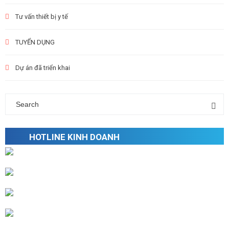
Tư vấn thiết bị y tế
TUYỂN DỤNG
Dự án đã triển khai
HOTLINE KINH DOANH
Mr. Sơn: 0916112223
Ms. Thu: 0932367866
Mr. Linh: 0363391113
Ms. My: 0988510820