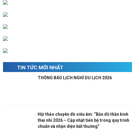
Mrs Thoa: 0936838395
Mr. Trường: 0396779995
Mr. Kỳ: 0905730600
Mr. Lâm: 0932089923
TIN TỨC MỚI NHẤT
THÔNG BÁO LỊCH NGHỈ DU LỊCH 2026
Hội thảo chuyên đề siêu âm: “Bản đồ thần kinh
thai nhi 2026 – Cập nhật tiến bộ trong quy trình
chuẩn và nhận diện bất thường”