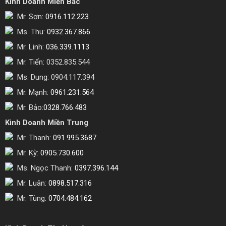
Kinh Doanh Miền Bắc
Mr. Sơn:
0916.112.223
Ms. Thu:
0932.367.866
Mr. Linh:
036.339.1113
Mr. Tiến: 0352.835.544
Ms. Dung: 0904.117.394
Mr. Mạnh:
0961.231.564
Mr. Bảo:
0328.766.483
Kinh Doanh Miền Trung
Mr. Thanh:
091.995.3687
Mr. Kỳ:
0905.730.600
Ms. Ngọc Thanh:
0397.396.144
Mr. Luân:
0898.517.316
Mr. Tùng:
0704.484.162