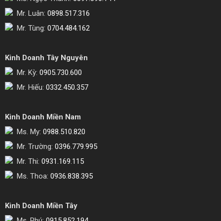
Mr. Luân:
0898.517.316
Mr. Tùng:
0704.484.162
Kinh Doanh Tây Nguyên
Mr. Kỳ:
0905.730.600
Mr. Hiếu:
0332.450.357
Kinh Doanh Miền Nam
Ms. My:
0988.510.820
Mr. Trường:
0396.779.995
Mr. Thi:
0931.169.115
Ms. Thoa:
0936.838.395
Kinh Doanh Miền Tây
Ms. Phú:
0915.852.194