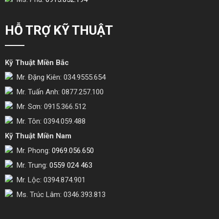
HỖ TRỢ KỸ THUẬT
Kỹ Thuật Miền Bắc
Mr. Đặng Kiên: 034.9555.654
Mr. Tuấn Anh: 0877.257.100
Mr. Sơn: 0915.366.512
Mr. Tôn: 0394.059.488
Kỹ Thuật Miền Nam
Mr. Phong:
0969.056.650
Mr. Trung:
0559 024 463
Mr. Lộc: 0394.874.901
Ms. Trúc Lâm: 0346.393.813