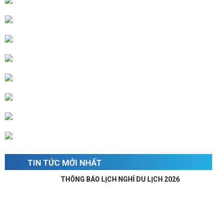
Ms. Thu: 0932367866
Mr. Linh: 0363391113
Ms. My: 0988510820
Mrs Thoa: 0936838395
Mr. Trường: 0396779995
Mr. Kỳ: 0905730600
Mr. Lâm: 0932089923
TIN TỨC MỚI NHẤT
THÔNG BÁO LỊCH NGHỈ DU LỊCH 2026