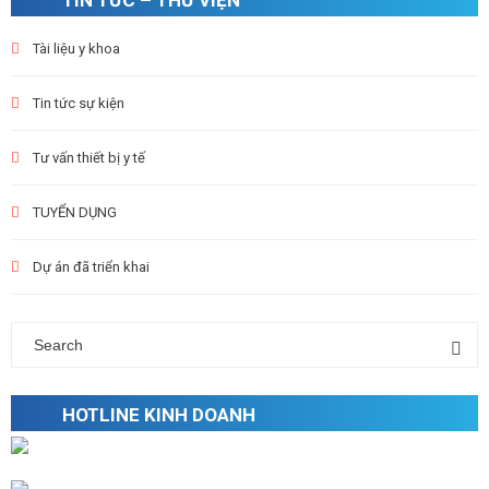
TIN TỨC – THƯ VIỆN
Tài liệu y khoa
Tin tức sự kiện
Tư vấn thiết bị y tế
TUYỂN DỤNG
Dự án đã triển khai
HOTLINE KINH DOANH
Mr. Sơn: 0916112223