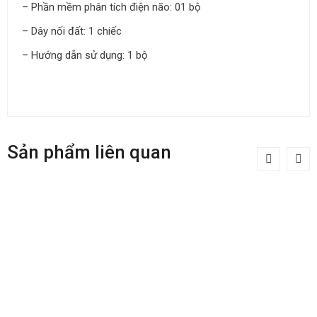
– Phần mềm phân tích điện não: 01 bộ
– Dây nối đất: 1 chiếc
– Hướng dẫn sử dụng: 1 bộ
Sản phẩm liên quan
Máy điện tim Nihon
Máy điện não đồ vi tính 24
Kohden ECG-2150
Kênh KT88-2400
Chi tiết
Chi tiết