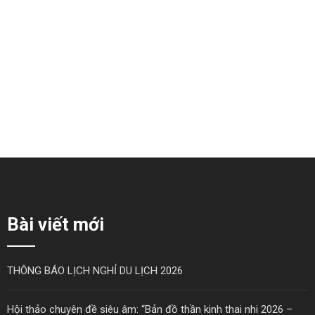
Máy điện não đồ vi tính 18
Máy điện tim 3 cần
Kênh KT88
Zoncare ZQ-1203G
Chi tiết
Chi tiết
Bài viết mới
THÔNG BÁO LỊCH NGHỈ DU LỊCH 2026
Hội thảo chuyên đề siêu âm: “Bản đồ thần kinh thai nhi 2026 –