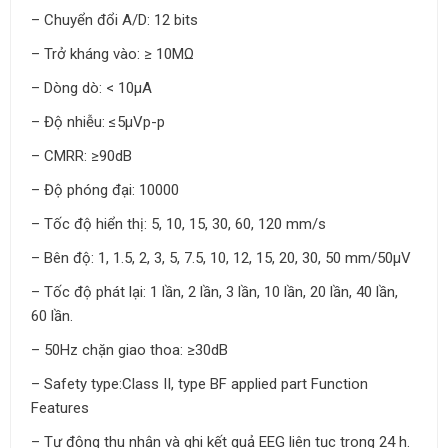
– Chuyển đổi A/D: 12 bits
– Trở kháng vào: ≥ 10MΩ
– Dòng dò: < 10µA
– Độ nhiễu: ≤5µVp-p
– CMRR: ≥90dB
– Độ phóng đại: 10000
– Tốc độ hiển thị: 5, 10, 15, 30, 60, 120 mm/s
– Bên độ: 1, 1.5, 2, 3, 5, 7.5, 10, 12, 15, 20, 30, 50 mm/50µV
– Tốc độ phát lại: 1 lần, 2 lần, 3 lần, 10 lần, 20 lần, 40 lần,
60 lần.
– 50Hz chặn giao thoa: ≥30dB
– Safety type:Class II, type BF applied part Function
Features
– Tự động thu nhận và ghi kết quả EEG liên tục trong 24 h.