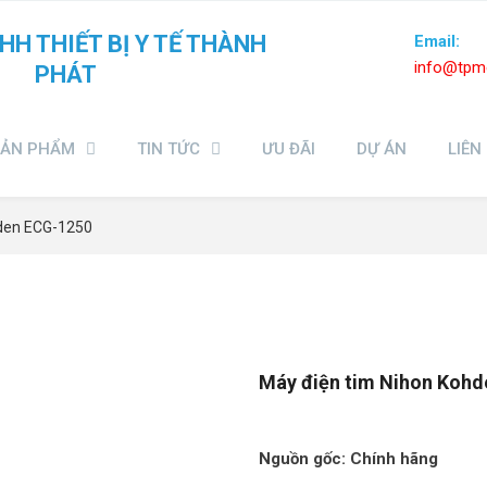
HH THIẾT BỊ Y TẾ THÀNH
Email:
info@tpme
PHÁT
SẢN PHẨM
TIN TỨC
ƯU ĐÃI
DỰ ÁN
LIÊN
hden ECG-1250
Máy điện tim Nihon Koh
Nguồn gốc: Chính hãng