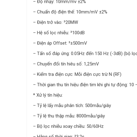
– Độ nhạy: 10mm/mv ±2%
– Chuẩn độ điện thế: 10mm/mV ±2%
– Điện trở vào: ³20MW
– Hệ số lọc nhiễu: ³100dB
– Điện áp Offset: ³±500mV
– Tấn số đáp ứng: 0.05Hz đến 150 Hz (-3dB) (bộ lọc 
– Chuyển đổi tín hiêu số: 1,25mV
– Kiểm tra điện cực: Mỗi điện cực trừ N (RF)
– Thời gian thu tín hiệu điện tim khi ghi tự động: 10 
* Xử lý tín hiệu:
– Tỷ lệ lấy mẫu phân tích: 500mẫu/giây
– Tỷ lệ thu thập mẫu: 8000mẫu/giây
– Bộ lọc nhiễu xoay chiều: 50/60Hz
– Hằng số thời gian: ³3.2s