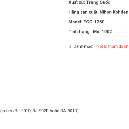
Xuất xứ: Trung Quốc
Hãng sản xuất: Nihon Kohden
Model: ECG-1250
Tình trạng : Mới 100%
Danh mục:
Thiết bị thăm dò c
điện tim (BJ-901D, BJ-902D hoặc BA-901D)