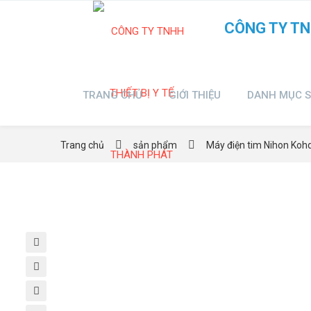
CÔNG TY TN
TRANG CHỦ
GIỚI THIỆU
DANH MỤC 
Trang chủ
sản phẩm
Máy điện tim Nihon Ko