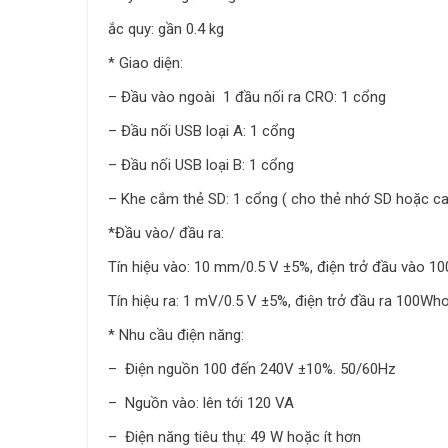
ắc quy: gần 0.4 kg
* Giao diện:
– Đầu vào ngoài 1 đầu nối ra CRO: 1 cổng
– Đầu nối USB loại A: 1 cổng
– Đầu nối USB loại B: 1 cổng
– Khe cắm thẻ SD: 1 cổng ( cho thẻ nhớ SD hoặc c
*Đầu vào/ đầu ra:
Tín hiệu vào: 10 mm/0.5 V ±5%, điện trở đầu vào 
Tín hiệu ra: 1 mV/0.5 V ±5%, điện trở đầu ra 100Wh
* Nhu cầu điện năng:
– Điện nguồn 100 đến 240V ±10%. 50/60Hz
– Nguồn vào: lên tới 120 VA
– Điện năng tiêu thụ: 49 W hoặc ít hơn