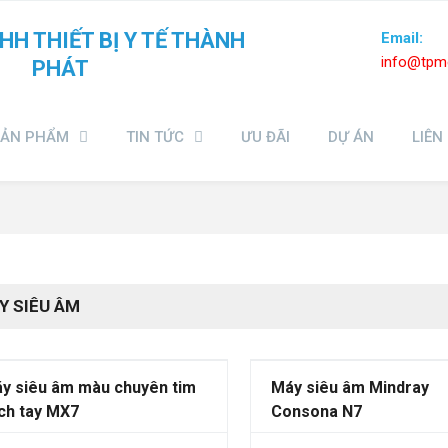
HH THIẾT BỊ Y TẾ THÀNH
Email:
info@tpme
PHÁT
SẢN PHẨM
TIN TỨC
ƯU ĐÃI
DỰ ÁN
LIÊN
Y SIÊU ÂM
y siêu âm màu chuyên tim
Máy siêu âm Mindray
ch tay MX7
Consona N7