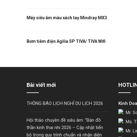
Máy siêu âm màu xách tay Mindray MX3
Bơm tiêm điện Agilia SP TIVA/ TIVA Wifi
1
Bài viết mới
HOTLI
THÔNG BÁO LỊCH NGHỈ DU LỊCH 2026
Kinh Do
Mr. S
Hội thảo chuyên đề siêu âm: “Bản đồ
Ms. T
thần kinh thai nhi 2026 – Cập nhật tiến
Mr. Li
bộ trong quy trình chuẩn và nhận diện