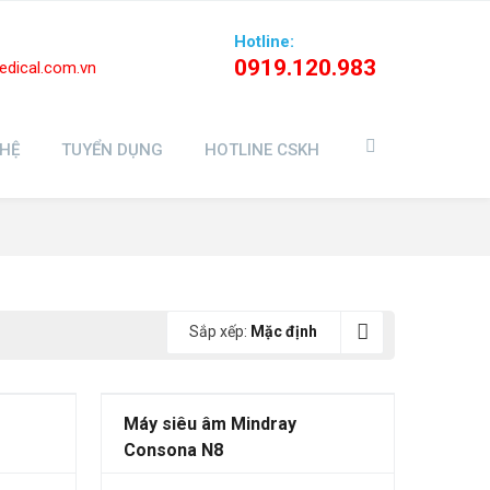
Hotline:
0919.120.983
dical.com.vn
 HỆ
TUYỂN DỤNG
HOTLINE CSKH
Sắp xếp:
Mặc định
Máy siêu âm Mindray
Consona N8