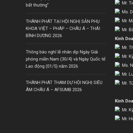
Mr. Ti
bất thường”
Ms. Du
Mr. M
THÀNH PHÁT TẠI HỘI NGHỊ SẢN PHỤ
KHOA VIỆT – PHÁP – CHÂU Á – THÁI
Mr. Bả
BÌNH DƯƠNG 2026
Kinh Do
Mr. T
Thông báo nghỉ lễ nhân dịp Ngày Giải
Mr. K
phóng miền Nam (30/4) và Ngày Quốc tế
Ms. N
Lao động (01/5) năm 2026
Mr. L
THÀNH PHÁT THAM DỰ HỘI NGHỊ SIÊU
Mr. T
ÂM CHÂU Á – AFSUMB 2026
Kinh Do
Mr. K
Mr. Hi