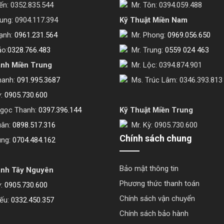
ến: 0352.835.544
Mr. Tôn: 0394.059.488
ng: 0904.117.394
Kỹ Thuật Miền Nam
ạnh:
0961.231.564
Mr. Phong:
0969.056.650
o:
0328.766.483
Mr. Trung:
0559 024 463
anh Miền Trung
Mr. Lộc: 0394.874.901
hanh:
091.995.3687
Ms. Trúc Lâm: 0346.393.813
ỳ:
0905.730.600
gọc Thanh:
0397.396.144
Kỹ Thuật Miền Trung
uân:
0898.517.316
Mr. Kỳ: 0905.730.600
Chính sách chung
ùng:
0704.484.162
Bảo mật thông tin
anh Tây Nguyên
Phương thức thanh toán
ỳ:
0905.730.600
Chính sách vận chuyển
ếu:
0332.450.357
Chính sách bảo hành