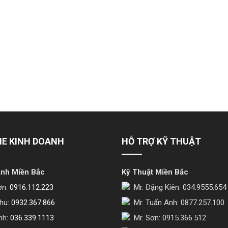
NE KINH DOANH
HỖ TRỢ KỸ THUẬT
anh Miền Bắc
Kỹ Thuật Miền Bắc
ơn:
0916.112.223
Mr. Đặng Kiên: 034.9555.654
hu:
0932.367.866
Mr. Tuấn Anh: 0877.257.100
nh:
036.339.1113
Mr. Sơn: 0915.366.512