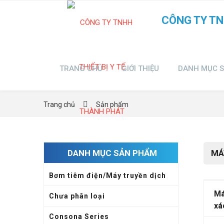
CÔNG TY TN
TRANG CHỦ
GIỚI THIỆU
DANH MỤC 
Trang chủ
Sản phẩm
DANH MỤC SẢN PHẨM
MÁ
Bơm tiêm điện/Máy truyền dịch
Má
Chưa phân loại
xá
Consona Series